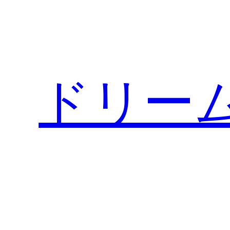
内
容
を
ス
キ
ドリー
ッ
プ